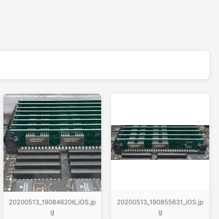
20200513_190846206_iOS.jp
20200513_190855631_iOS.jp
g
g