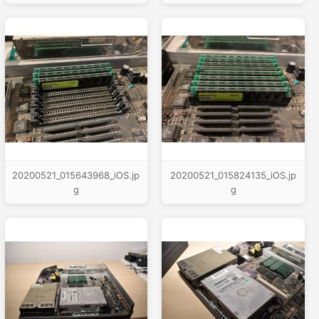
20200521_015643968_iOS.jp
20200521_015824135_iOS.jp
g
g