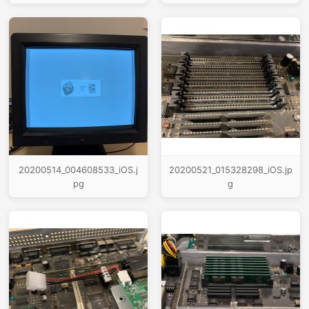
20200514_004608533_iOS.j
20200521_015328298_iOS.jp
pg
g