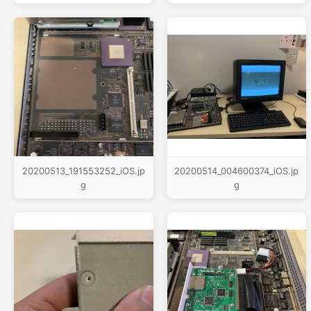
20200513_191553252_iOS.jp
20200514_004600374_iOS.jp
g
g