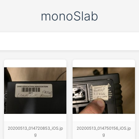
monoSlab
20200513_014720853_iOS.jp
20200513_014750156_iOS.jp
g
g