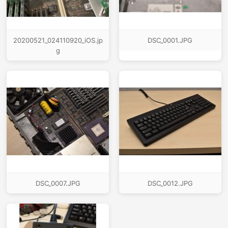
20200521_024110920_iOS.jp
DSC_0001.JPG
g
DSC_0007.JPG
DSC_0012.JPG