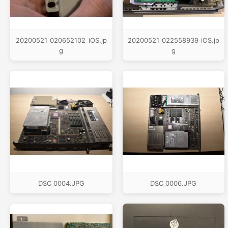
20200521_020652102_iOS.jp
20200521_022558939_iOS.jp
g
g
DSC_0004.JPG
DSC_0006.JPG