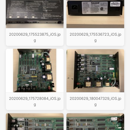
20200629_175523875_iOS.jp
20200629_175536723_iOS.jp
g
g
20200629_175728084_iOS.jp
20200629_180047329_iOS.jp
g
g