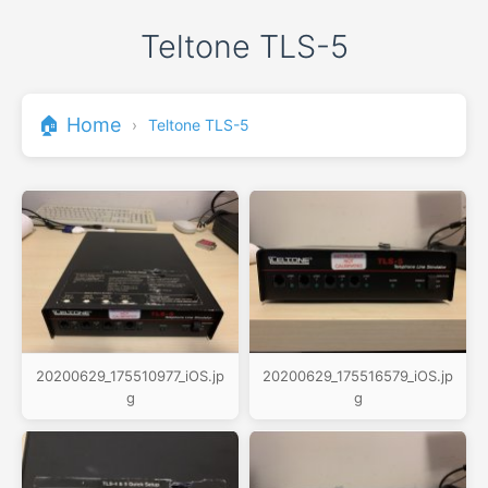
Teltone TLS-5
🏠 Home
›
Teltone TLS-5
20200629_175510977_iOS.jp
20200629_175516579_iOS.jp
g
g