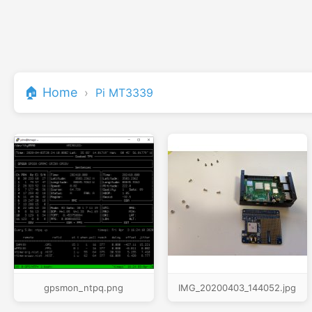
🏠 Home
›
Pi MT3339
gpsmon_ntpq.png
IMG_20200403_144052.jpg