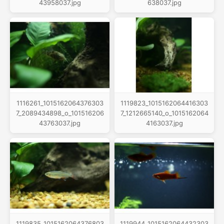
43958037.jpg
638037.jpg
1116261_1015162064376303
1119823_1015162064416303
7_2089434898_o_101516206
7_1212665140_o_1015162064
43763037.jpg
4163037.jpg
1119835_1015162064376803
1119944_1015162064432303