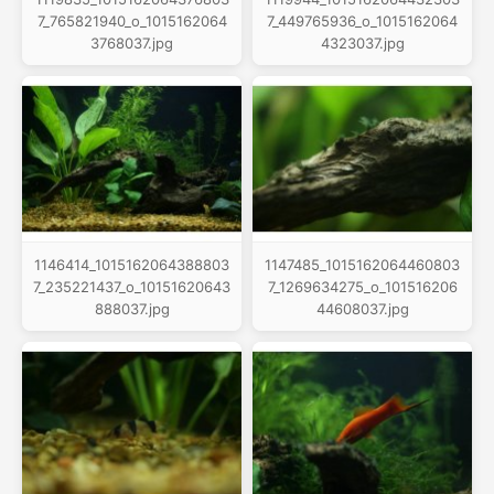
7_765821940_o_1015162064
7_449765936_o_1015162064
3768037.jpg
4323037.jpg
1146414_1015162064388803
1147485_1015162064460803
7_235221437_o_10151620643
7_1269634275_o_101516206
888037.jpg
44608037.jpg