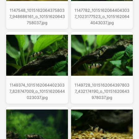
1147548_1015162064375803
1147782_1015162064404303
7_948686161_o_10151620643
7_1023177523_o_1015162064
758037.jpg
4043037.jpg
1149374_1015162064402303
1149728_1015162064397803
7_828747009_o_10151620644
7_432174190_o_10151620643
023037.jpg
978037.jpg