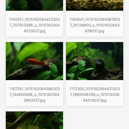
1150551_1015162064453303
1150641_1015162064387803
7_707053088_o_1015162064
7_35128850_o_10151620643
4533037.jpg
878037.jpg
1167281_1015162064386303
1172300_1015162064431303
7_194900998_o_1015162064
7_1860008299_o_101516206
3863037.jpg
44313037.jpg